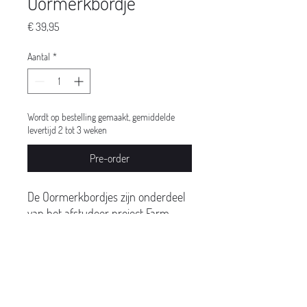
Oormerkbordje
Prijs
€ 39,95
Aantal
*
Wordt op bestelling gemaakt, gemiddelde
levertijd 2 tot 3 weken
Pre-order
De Oormerkbordjes zijn onderdeel
van het afstudeer project Farm
Fundamentals. Dit bordje is met
UBN nummer 327044.
Productgegevens